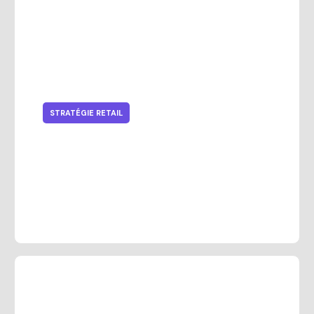
STRATÉGIE RETAIL
7 principaux défis de la gestion
des stocks omnicanal pour les
détaillants