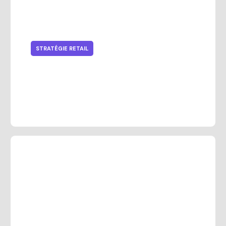
STRATÉGIE RETAIL
5 défis de la gestion retail sans
reporting précis et solutions