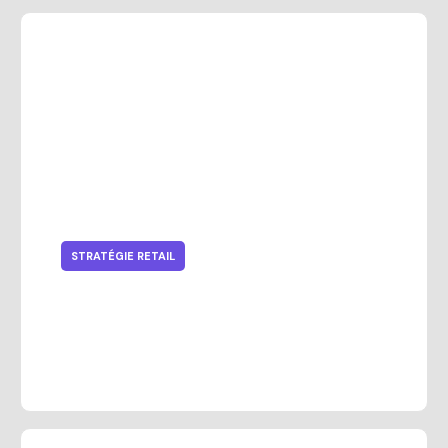
STRATÉGIE RETAIL
Analyse du retail de l’habillement:
défis, tendances et logiciel ERP