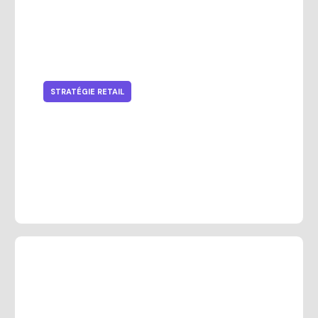
STRATÉGIE RETAIL
10 tendances du secteur des
articles de sport qui façonnent le
retail moderne