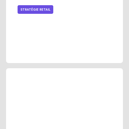
STRATÉGIE RETAIL
Comment rendre les ventes de la
Saint-Valentin uniques et
spéciales, idées retail