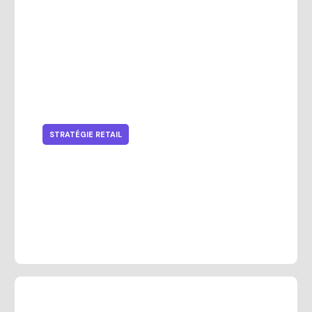
STRATÉGIE RETAIL
Comment l’IA Analytics aide les
détaillants à innover et à générer
des revenus