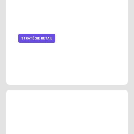
STRATÉGIE RETAIL
10 façons efficaces d’augmenter
les ventes en art et artisanat