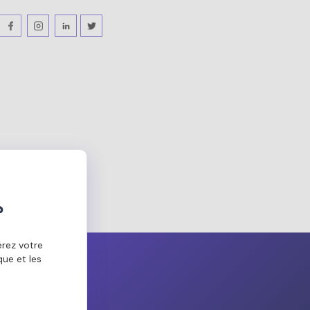
?
érez votre
ue et les