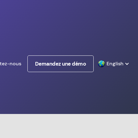
tez-nous
Demandez une démo
English