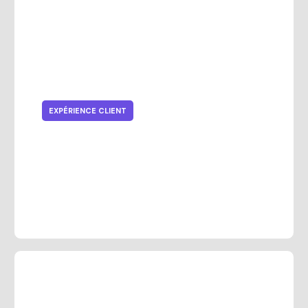
EXPÉRIENCE CLIENT
L'avenir du shopping : créer une
expérience retail fluide pour
ventes et fidélité