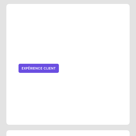
EXPÉRIENCE CLIENT
L'avenir de l'expérience client de
détail : stratégies omnicanales
gagnantes