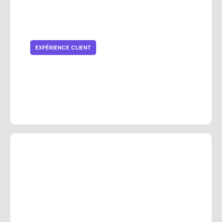
EXPÉRIENCE CLIENT
Pourquoi le point de vente mobile
devient essentiel en magasin