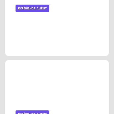
EXPÉRIENCE CLIENT
10 tactiques de prix
psychologiques pour stimuler les
ventes des fêtes