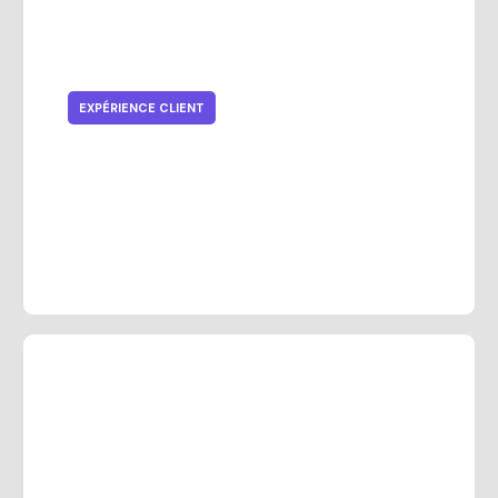
EXPÉRIENCE CLIENT
Stratégie de vente au détail
omnicanal : tendances, avantages
et solutions centrées client