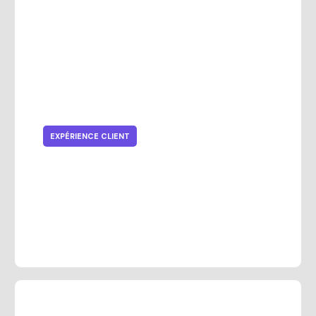
EXPÉRIENCE CLIENT
Comment utiliser l'analyse retail
pour améliorer l'expérience client
et booster les ventes