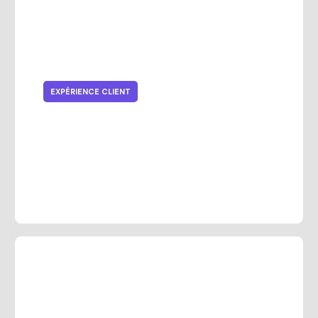
EXPÉRIENCE CLIENT
Tendances et défis des
programmes de fidélité en
commerce de détail