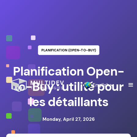
PLANIFICATION (OPEN-TO-BUY)
Planification Open-
to-Buy : utilité pour
English
les détaillants
Monday, April 27, 2026