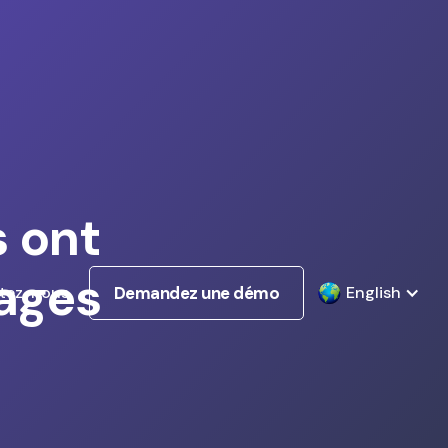
s ont
tages
tez-nous
Demandez une démo
English