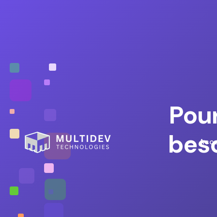
Pour
beso
Accu