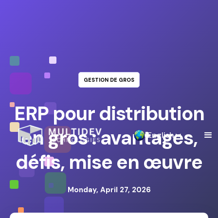
GESTION DE GROS
ERP pour distribution
en gros : avantages,
English
défis, mise en œuvre
Monday, April 27, 2026